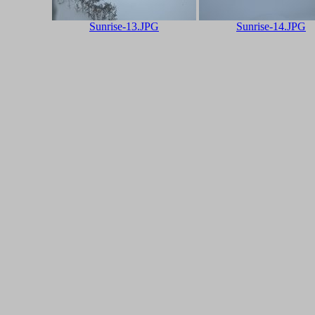
Sunrise-13.JPG
Sunrise-14.JPG